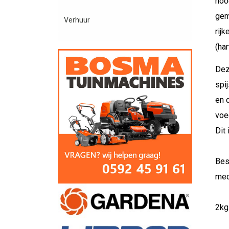
hoo
gem
Verhuur
rij
(har
Dez
spi
en 
voe
Dit
Bes
medi
2kg