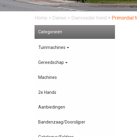
Home
>
Dieren
>
Diervoeder hond
>
Primordial 
Categorieën
Tuinmachines
Gereedschap
Machines
2e Hands
Aanbiedingen
Bandenzaag/Doorslijper
Catalogus/Folders