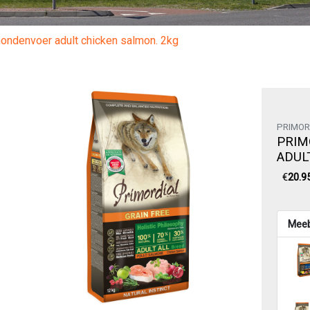
hondenvoer adult chicken salmon. 2kg
PRIMOR
PRIM
ADUL
€
20.9
Meeb