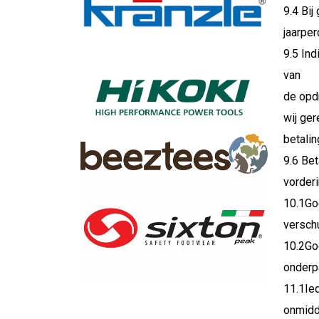
9.4 Bij
jaarpe
9.5 Ind
van
de opdr
wij ge
betalin
9.6 Bet
vorder
10.1Go
versch
10.2Go
onderp
11.1Ie
onmidd