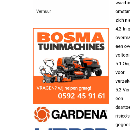
waarbi
omstan
Verhuur
zich ni
4.2 In 
overma
een ove
voltoo
5.1 Ong
voor
verzek
5.2 Ve
een
daartoe
risico’
gegoed