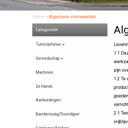
Home
>
Algemene voorwaarden
Al
Categorieën
Leveri
Tuinmachines
1.1 De
Gereedschap
werkzaa
zijn o
Machines
1.2 Te 
2e Hands
produc
goeder
Aanbiedingen
verric
2.1 Ten
Bandenzaag/Doorslijper
vrijbli
Catalogus/Folders