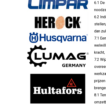
6.1 De 
noodza
6.2 In
stellen
dan zu
7.1 Ee
welwil
kracht,
7.2 Wi
overee
werkza
prijzen
brenge
8.1 Ten
omzetb