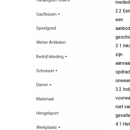
mededel
2.2 Een
Gasflessen
een
aanbod
Speelgoed
geschi
Winter Artikelen
3.1 Ink
zijn
Bedrijfskleding
aanvaa
Schoeisel
opdrach
onweer
Dieren
3.2 Ind
voorwa
Materiaal
niet va
Hengelsport
gevalle
4.1 Het
Werkplaats