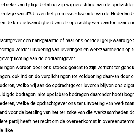
 gebreke van tijdige betaling zijn wij gerechtigd aan de opdracht
rcentage van 4% boven het promessedisconto van de Nederlands
ien de kredietwaardigheid van de opdrachtgever daartoe naar ons
achtgever een bankgarantie of naar ons oordeel gelijkwaardige z
rechtigd verder uitvoering van leveringen en werkzaamheden op 
gsverplichting van de opdrachtgever.
alingen worden door ons steeds geacht te zijn verricht ter gehe
ingen, ook indien de verplichtingen tot voldoening daarvan door
ederen, welke wij aan de opdrachtgever leveren blijven ons eig
uldigde bedragen, niet opeisbare bedragen daaronder heeft begr
ederen, welke de opdrachtgever ons ter uitvoering van werkzaamh
and voor de betaling van het ter zake van die werkzaamheden d
dere partij heeft het recht om de overeenkomst in overeenstem
ellijke