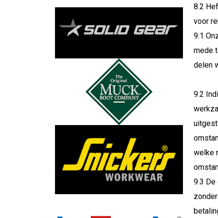
8.2 He
voor r
9.1 On
mede t
delen w
9.2 Ind
werkza
uitgest
omsta
welke 
omstan
9.3 De 
zonder
betali