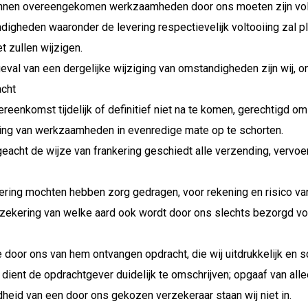
nnen overeengekomen werkzaamheden door ons moeten zijn volto
digheden waaronder de levering respectievelijk voltooiing zal p
et zullen wijzigen.
geval van een dergelijke wijziging van omstandigheden zijn wij,
cht
reenkomst tijdelijk of definitief niet na te komen, gerechtigd om
iing van werkzaamheden in evenredige mate op te schorten.
eacht de wijze van frankering geschiedt alle verzending, vervoe
ering mochten hebben zorg gedragen, voor rekening en risico va
rzekering van welke aard ook wordt door ons slechts bezorgd voo
 door ons van hem ontvangen opdracht, die wij uitdrukkelijk en s
s dient de opdrachtgever duidelijk te omschrijven; opgaaf van al
heid van een door ons gekozen verzekeraar staan wij niet in.