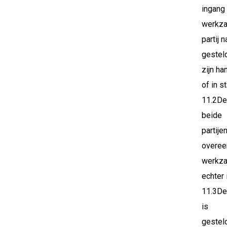
ingang 
werkza
partij 
gesteld
zijn ha
of in s
11.2De
beide
partije
overee
werkzaa
echter 
11.3De 
is
gesteld