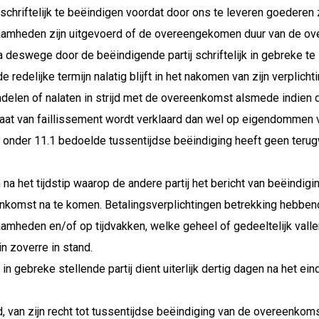
schriftelijk te beëindigen voordat door ons te leveren goederen z
amheden zijn uitgevoerd of de overeengekomen duur van de ove
na deswege door de beëindigende partij schriftelijk in gebreke te 
e redelijke termijn nalatig blijft in het nakomen van zijn verpli
ndelen of nalaten in strijd met de overeenkomst alsmede indien d
taat van faillissement wordt verklaard dan wel op eigendommen v
 onder 11.1 bedoelde tussentijdse beëindiging heeft geen terugw
n na het tijdstip waarop de andere partij het bericht van beëindigi
nkomst na te komen. Betalingsverplichtingen betrekking hebben
mheden en/of op tijdvakken, welke geheel of gedeeltelijk vallen 
in zoverre in stand.
in gebreke stellende partij dient uiterlijk dertig dagen na het ei
, van zijn recht tot tussentijdse beëindiging van de overeenkoms