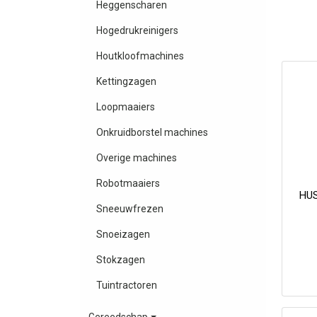
Heggenscharen
Hogedrukreinigers
Houtkloofmachines
Kettingzagen
Loopmaaiers
Onkruidborstel machines
Overige machines
Robotmaaiers
HU
Sneeuwfrezen
Snoeizagen
Stokzagen
Tuintractoren
Gereedschap