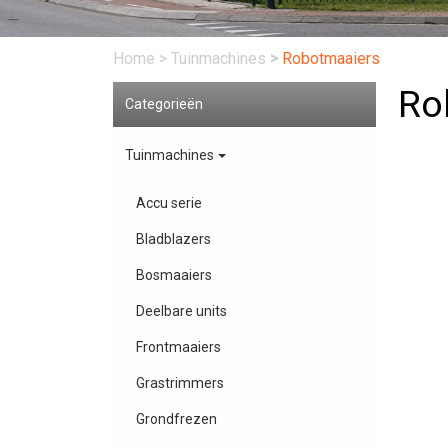
Home
>
Tuinmachines
>
Robotmaaiers
Ro
Categorieën
Tuinmachines
Accu serie
Bladblazers
Bosmaaiers
Deelbare units
Frontmaaiers
Grastrimmers
Grondfrezen