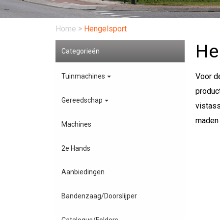
Home
>
Hengelsport
He
Categorieën
Voor d
Tuinmachines
product
Gereedschap
vistas
maden 
Machines
2e Hands
Aanbiedingen
Bandenzaag/Doorslijper
Catalogus/Folders