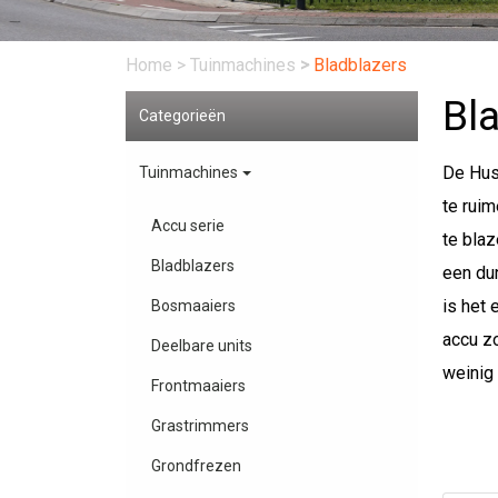
Home
>
Tuinmachines
>
Bladblazers
Bl
Categorieën
De Hus
Tuinmachines
te ruim
Accu serie
te blaz
Bladblazers
een du
is het
Bosmaaiers
accu z
Deelbare units
weinig t
Frontmaaiers
Grastrimmers
Grondfrezen