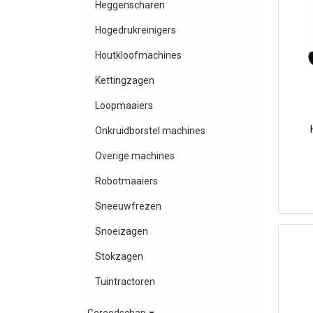
Heggenscharen
Hogedrukreinigers
Houtkloofmachines
Kettingzagen
Loopmaaiers
Onkruidborstel machines
Overige machines
Robotmaaiers
Sneeuwfrezen
Snoeizagen
Stokzagen
Tuintractoren
Gereedschap