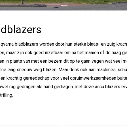
adblazers
qvarna bladblazers worden door hun sterke blaas- en zuig krach
en, maar zijn ook goed inzetbaar om na het maaien of de haag ge
en in plaats van met een bezem dit op te gaan vegen wat veel me
nne laag sneeuw weg blazen. Maar denk ook aan machines, schu
 een krachtig gereedschap voor veel opruimwerkzaamheden buiten
owel rug gedragen als hand gedragen, met deze accu blazers er
rilling.