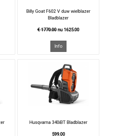
Billy Goat F602 V duw wielblazer
Bladblazer
€ 1770.00
nu
1625.00
zer
Husqvarna 340iBT Bladblazer
599.00