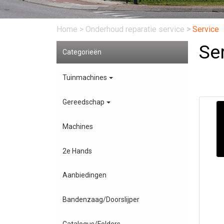
Home
>
Onderhoud reparatie service
>
Service
Se
Categorieën
Tuinmachines
Gereedschap
Machines
2e Hands
Aanbiedingen
Bandenzaag/Doorslijper
Catalogus/Folders