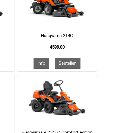
Husqvarna 214C
4599.00
X
Husqvarna R 214TC Comfort edition