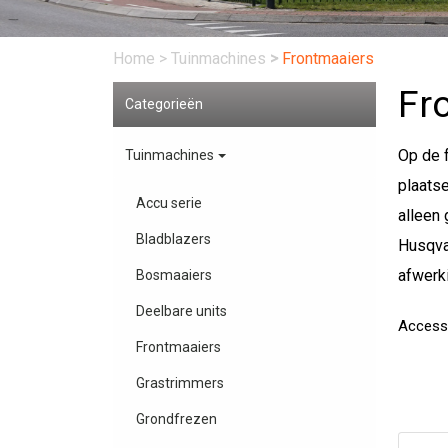
Home
>
Tuinmachines
>
Frontmaaiers
Fr
Categorieën
Op de 
Tuinmachines
plaatse
Accu serie
alleen 
Bladblazers
Husqva
afwerki
Bosmaaiers
Deelbare units
Access
Frontmaaiers
Grastrimmers
Grondfrezen