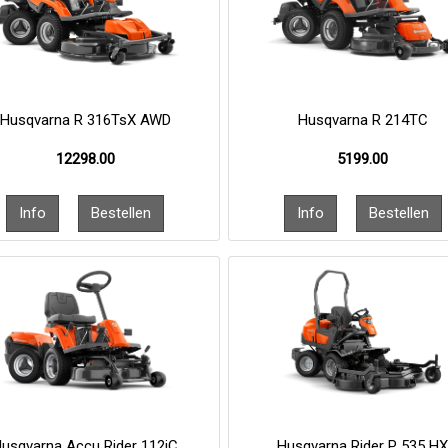
Husqvarna R 316TsX AWD
Husqvarna R 214TC
12298.00
5199.00
usqvarna Accu Rider 112iC
Husqvarna Rider P 535 H