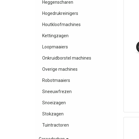
Heggenscharen
Hogedrukreinigers
Houtkloofmachines
Kettingzagen
Loopmaaiers
Onkruidborstel machines
Overige machines
Robotmaaiers
Sneeuwfrezen
Snoeizagen
Stokzagen
Tuintractoren
Gereedschap