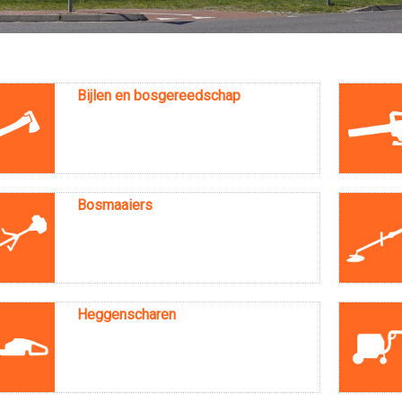
Bijlen en bosgereedschap
Bosmaaiers
Heggenscharen