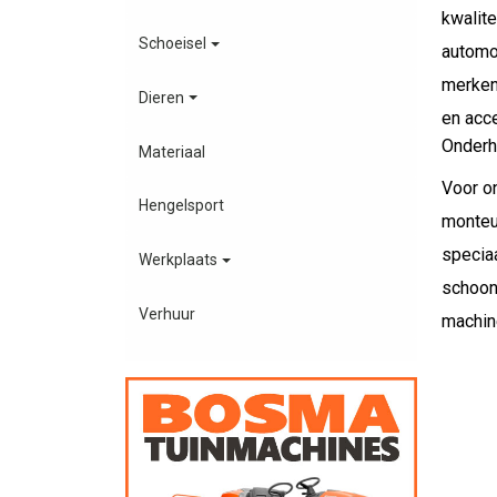
kwalite
Schoeisel
automo
merken 
Dieren
en acce
Onderh
Materiaal
Voor o
Hengelsport
monteu
specia
Werkplaats
schoon
Verhuur
machine