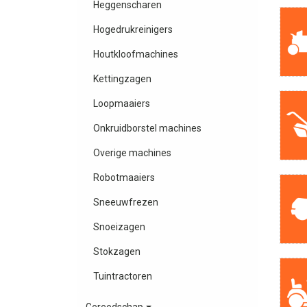
Heggenscharen
Hogedrukreinigers
Houtkloofmachines
Kettingzagen
Loopmaaiers
Onkruidborstel machines
Overige machines
Robotmaaiers
Sneeuwfrezen
Snoeizagen
Stokzagen
Tuintractoren
Gereedschap