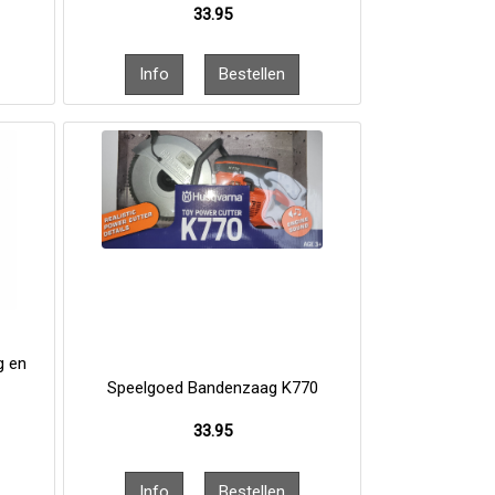
33.95
g en
Speelgoed Bandenzaag K770
33.95