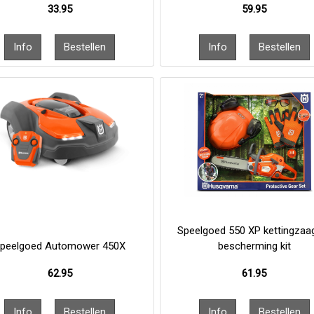
33.95
59.95
Speelgoed 550 XP kettingzaa
peelgoed Automower 450X
bescherming kit
62.95
61.95