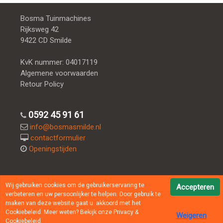
Bosma Tuinmachines
Rijksweg 42
9422 CD Smilde
KvK nummer: 04017119
Algemene voorwaarden
Retour Policy
0592 45 91 61
info@bosmasmilde.nl
contactformulier
Openingstijden
Socialmedia:
Wij gebruiken cookies om de gebruikerservaring te
Accepteren
verbeteren en uw persoonlijker te helpen. Door gebruik te
maken van deze website gaat u akkoord met het
Cookiebeleid. Meer weten? Bekijk onze
Privacy &
Weigeren
Cookiebeleid
.