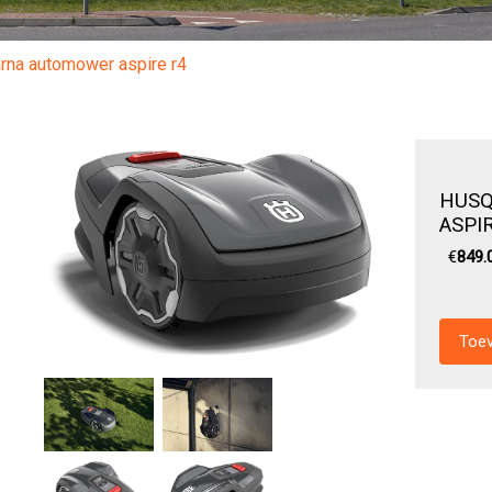
rna automower aspire r4
HUS
ASPI
€
849.