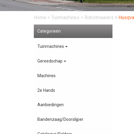
Home
>
Tuinmachines
>
Robotmaaiers
>
Husqva
Categorieën
Tuinmachines
Gereedschap
Machines
2e Hands
Aanbiedingen
Bandenzaag/Doorslijper
Catalogus/Folders