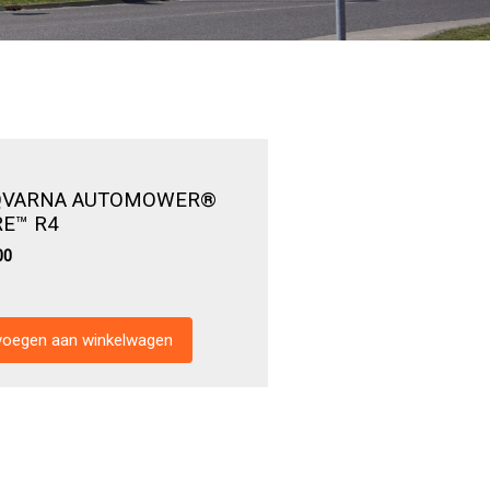
QVARNA AUTOMOWER®
RE™ R4
00