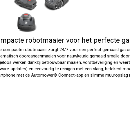
mpacte robotmaaier voor het perfecte g
e compacte robotmaaier zorgt 24/7 voor een perfect gemaaid gazon
tematisch doorgangenmaaien voor nauwkeurig gemaaid smalle doorg
geloos werken dankzij betrouwbaar maaien, vorstbeveiliging en weer
mware-updates) en eenvoudig te reinigen met een slang, betekent mo
rtphone met de Automower® Connect-app en slimme muuropslag m