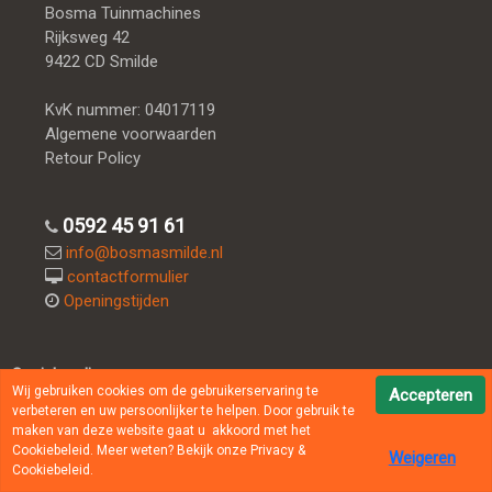
Bosma Tuinmachines
Rijksweg 42
9422 CD Smilde
KvK nummer: 04017119
Algemene voorwaarden
Retour Policy
0592 45 91 61
info@bosmasmilde.nl
contactformulier
Openingstijden
Socialmedia:
Wij gebruiken cookies om de gebruikerservaring te
Accepteren
verbeteren en uw persoonlijker te helpen. Door gebruik te
maken van deze website gaat u akkoord met het
Cookiebeleid. Meer weten? Bekijk onze
Privacy &
Weigeren
Powered by
Jeeigenweb
Cookiebeleid
.