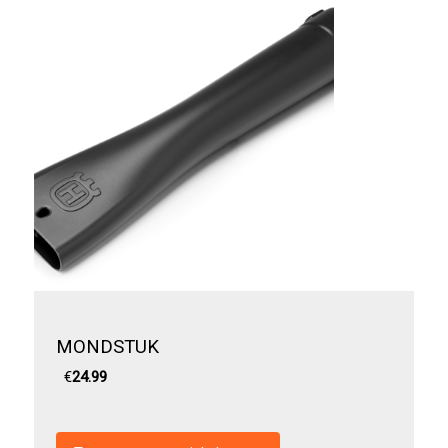
MONDSTUK
€
24.99